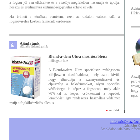
a fogsor jól van elkészítve és a viselõje megfelelõen használja és ápolja,
hosszú és eredményes életminõség-javulás érhetõ el vele.
Adata
Hírlev
Ha érintett a témában, remélem, ezen az oldalon választ talál a
fogsorviselés közben felmerült kérdéseire.
Ajánlatunk
aktuális újdonságaink
Blend-a-dent Ultra tisztítótabletta
mûfogsorhoz
A Blend-a-dent Ultra speciálisan mûfogsorra
kifejlesztett tisztítótabletta, mely azon kívül,
A száj
hogy eltávolítja a szennyezõdéseket és
perc 
elpusztítja a baktériumokat, olyan speciális
anyago
védõréteget is képez a fogsoron, mely akár
hogy 
70%-kal is képes csökkenteni a lepedék
rajta.
lerakódást, így rendszeres használata védelmet
nyújt a fogkõképzõdés ellen is.
részletek
Információk az üzeme
Rdent.hu ©
Az oldalon található inform