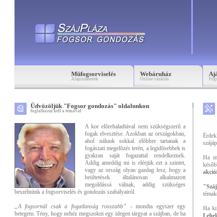
Mûfogsorviselés
Webáruház
Aj
Alapismeretek
Online vásárlás
Fogs
Üdvözöljük "Fogsor gondozás" oldalunkon
foglalkozni kell a témával
A kor elõrehaladtával nem szükségszerû a
fogak elvesztése. Azokban az országokban,
Érdek
ahol nálunk sokkal elõbbre tartanak a
szájá
fogászati megelõzés terén, a legidõsebbek is
gyakran saját fogazattal rendelkeznek.
Ha mo
Addig ameddig mi is elérjük ezt a szintet,
késõb
vagy az ország olyan gazdag lesz, hogy a
akció
beültetések általánosan alkalmazott
megoldássá válnak, addig szükséges
"Száj
beszélnünk a fogsorviselés és gondozás szabályairól.
témak
„A fogsornál csak a fogatlanság rosszabb”
- mondta egyszer egy
Ha ki
betegem. Tény, hogy nehéz megszokni egy idegen tárgyat a szájban, de ha
Lehel