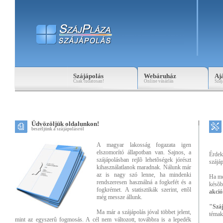
Szájápolás
Webáruház
Aj
Csak tudatosan!
Online vásárlás
Száj
Üdvözöljük oldalunkon!
beszéljünk a szájápolásról
A magyar lakosság fogazata igen
elszomorító állapotban van. Sajnos, a
Érdek
szájápolásban rejlõ lehetõségek jórészt
szájá
kihasználatlanok maradnak. Nálunk már
az is nagy szó lenne, ha mindenki
Ha mo
rendszeresen használná a fogkefét és a
késõb
fogkrémet. A statisztikák szerint, ettõl
akció
még messze állunk.
"Szá
Ma már a szájápolás jóval többet jelent,
témak
mint az egyszerû fogmosás. A cél nem változott, továbbra is a lepedék