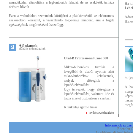
maradéktalan eltávolítása a legfontosabb feladat, de az eszközök tárháza
Ha ki
óriásira bõvült.
Lehel
Ezen a weboldalon szeretnénk körüljárni a plakkfestéstõl, az elektromos
Adata
eszközökön keresztül, a választandó fogkrémig mindent, ami a fogak
Hírlev
egészségének megõrzésével összefügg.
Ajánlatunk
aktuális újdonságaink
Oral-B Professional Care 500
Mikro-buborékos tisztítás: a
levegõbõl és vízbõl nyomás alatt
mikro-buborékok keletkeznek,
és íg
melyek elõsegítik a
lepedékeltávolítást.
A ha
Úgy tervezték, hogy elõsegítse a
vizsg
lepedékeltávolítást, valamint üde és
képes
tiszta érzetet biztosítson a szájban.
haszn
megfe
Klinikailag igazolt hatás.
tovább a webáruházba
Információk az üzeme
Rdent.hu ©
Az oldalon található inform